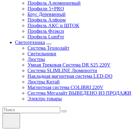
Профиль Алюминиевый
Профили 5+PRO
Брус Деревянный
Профиль Алформ
Профиль АКС и ШТОК
Профиль Флэкси
Профиль LumFer
Светотехника
Система Технолайт
Светильники
Люстры
Умная Трековая Система DR S25 220V
Система SLIMLINE Люминотти
Накладная магнитная система LED-DO
Люстры Китай
Магнитная система COLIBRI 220V
Система Мегалайт ВЫВЕДЕНО ИЗ ПРОДАЖИ
Электро товары