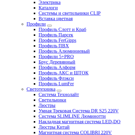
Электрика
Каталоги
Системы и светильники CLIP
Вставка цветная
Профили
Профиль Слотт и Краб
Профиль Парсек
Профиль FerGipps
Профиль ПВХ
Профиль Алюминиевый
Профили 5+PRO
Брус Деревянный
Профиль Алформ
Профиль АКС и ШТОК
Профиль Флэкси
Профиль LumFer
Светотехника
Система Технолайт
Светильники
Люстры
Умная Трековая Система DR S25 220V
Система SLIMLINE Люминотти
Накладная магнитная система LED-DO
Люстры Китай
Магнитная система COLIBRI 220V