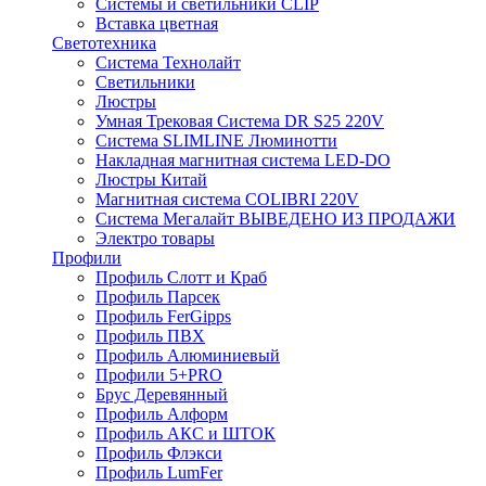
Системы и светильники CLIP
Вставка цветная
Светотехника
Система Технолайт
Светильники
Люстры
Умная Трековая Система DR S25 220V
Система SLIMLINE Люминотти
Накладная магнитная система LED-DO
Люстры Китай
Магнитная система COLIBRI 220V
Система Мегалайт ВЫВЕДЕНО ИЗ ПРОДАЖИ
Электро товары
Профили
Профиль Слотт и Краб
Профиль Парсек
Профиль FerGipps
Профиль ПВХ
Профиль Алюминиевый
Профили 5+PRO
Брус Деревянный
Профиль Алформ
Профиль АКС и ШТОК
Профиль Флэкси
Профиль LumFer