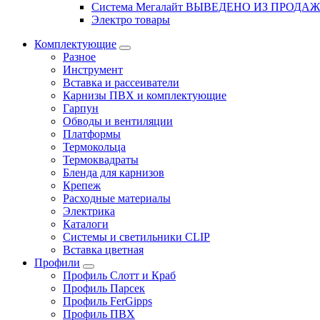
Система Мегалайт ВЫВЕДЕНО ИЗ ПРОДА
Электро товары
Комплектующие
Разное
Инструмент
Вставка и рассеиватели
Карнизы ПВХ и комплектующие
Гарпун
Обводы и вентиляции
Платформы
Термокольца
Термоквадраты
Бленда для карнизов
Крепеж
Расходные материалы
Электрика
Каталоги
Системы и светильники CLIP
Вставка цветная
Профили
Профиль Слотт и Краб
Профиль Парсек
Профиль FerGipps
Профиль ПВХ