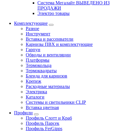
Система Мегалайт ВЫВЕДЕНО ИЗ
ПРОДАЖИ
Электро товары
Комплектующие
Разное
Инструмент
Вставка и рассеиватели
Карнизы ПВХ и комплектующие
Гарпун
Обводы и вентиляции
Платформы
Термокольца
Термоквадраты
Бленда для карнизов
Крепеж
Расходные материалы
Электрика
Каталоги
Системы и светильники CLIP
Вставка цветная
Профили
Профиль Слотт и Краб
Профиль Парсек
Профиль FerGipps