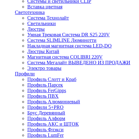
Системы и светильники CLIP
Вставка цветная
Светотехника
Система Технолайт
Светильники
Люстры
Умная Трековая Система DR S25 220V
Система SLIMLINE Люминотти
Накладная магнитная система LED-DO
Люстры Китай
Магнитная система COLIBRI 220V
Система Мегалайт ВЫВЕДЕНО ИЗ ПРОДАЖИ
Электро товары
Профили
Профиль Слотт и Краб
Профиль Парсек
Профиль FerGipps
Профиль ПВХ
Профиль Алюминиевый
Профили 5+PRO
Брус Деревянный
Профиль Алформ
Профиль АКС и ШТОК
Профиль Флэкси
Профиль LumFer