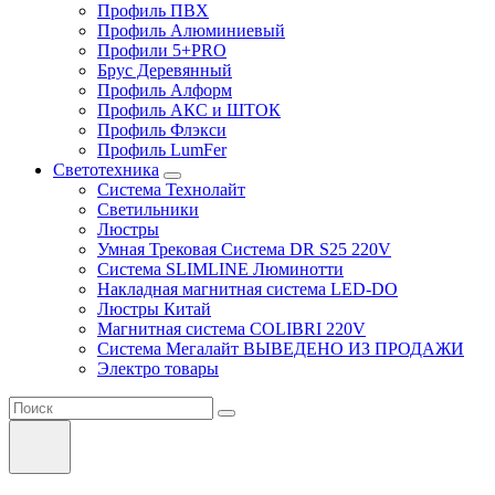
Профиль ПВХ
Профиль Алюминиевый
Профили 5+PRO
Брус Деревянный
Профиль Алформ
Профиль АКС и ШТОК
Профиль Флэкси
Профиль LumFer
Светотехника
Система Технолайт
Светильники
Люстры
Умная Трековая Система DR S25 220V
Система SLIMLINE Люминотти
Накладная магнитная система LED-DO
Люстры Китай
Магнитная система COLIBRI 220V
Система Мегалайт ВЫВЕДЕНО ИЗ ПРОДАЖИ
Электро товары