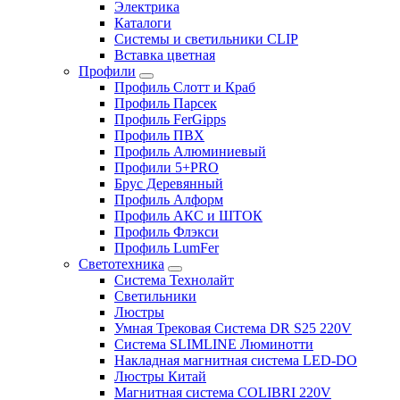
Электрика
Каталоги
Системы и светильники CLIP
Вставка цветная
Профили
Профиль Слотт и Краб
Профиль Парсек
Профиль FerGipps
Профиль ПВХ
Профиль Алюминиевый
Профили 5+PRO
Брус Деревянный
Профиль Алформ
Профиль АКС и ШТОК
Профиль Флэкси
Профиль LumFer
Светотехника
Система Технолайт
Светильники
Люстры
Умная Трековая Система DR S25 220V
Система SLIMLINE Люминотти
Накладная магнитная система LED-DO
Люстры Китай
Магнитная система COLIBRI 220V