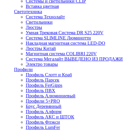
Системы и светильники CLIP
Вставка цветная
Светотехника
Система Технолайт
Светильники
Люстры
Умная Трековая Система DR S25 220V
Система SLIMLINE Люминотти
Накладная магнитная система LED-DO
Люстры Китай
Магнитная система COLIBRI 220V
Система Мегалайт ВЫВЕДЕНО ИЗ ПРОДАЖИ
Электро товары
Профили
Профиль Слотт и Краб
Профиль Парсек
Профиль FerGipps
Профиль ПВХ
Профиль Алюминиевый
Профили 5+PRO
Брус Деревянный
Профиль Алформ
Профиль АКС и ШТОК
Профиль Флэкси
Профиль LumFer