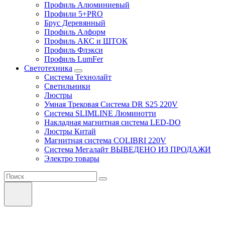
Профиль Алюминиевый
Профили 5+PRO
Брус Деревянный
Профиль Алформ
Профиль АКС и ШТОК
Профиль Флэкси
Профиль LumFer
Светотехника
Система Технолайт
Светильники
Люстры
Умная Трековая Система DR S25 220V
Система SLIMLINE Люминотти
Накладная магнитная система LED-DO
Люстры Китай
Магнитная система COLIBRI 220V
Система Мегалайт ВЫВЕДЕНО ИЗ ПРОДАЖИ
Электро товары