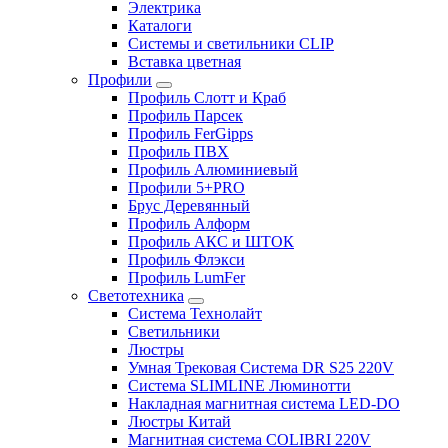
Электрика
Каталоги
Системы и светильники CLIP
Вставка цветная
Профили
Профиль Слотт и Краб
Профиль Парсек
Профиль FerGipps
Профиль ПВХ
Профиль Алюминиевый
Профили 5+PRO
Брус Деревянный
Профиль Алформ
Профиль АКС и ШТОК
Профиль Флэкси
Профиль LumFer
Светотехника
Система Технолайт
Светильники
Люстры
Умная Трековая Система DR S25 220V
Система SLIMLINE Люминотти
Накладная магнитная система LED-DO
Люстры Китай
Магнитная система COLIBRI 220V