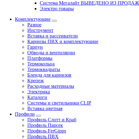
Система Мегалайт ВЫВЕДЕНО ИЗ ПРОДА
Электро товары
Комплектующие
Разное
Инструмент
Вставка и рассеиватели
Карнизы ПВХ и комплектующие
Гарпун
Обводы и вентиляции
Платформы
Термокольца
Термоквадраты
Бленда для карнизов
Крепеж
Расходные материалы
Электрика
Каталоги
Системы и светильники CLIP
Вставка цветная
Профили
Профиль Слотт и Краб
Профиль Парсек
Профиль FerGipps
Профиль ПВХ