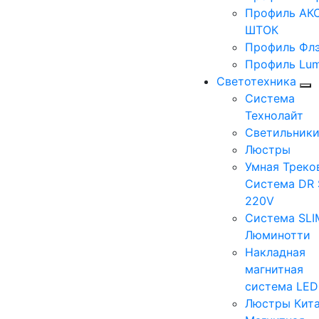
Профиль АКС
ШТОК
Профиль Фл
Профиль Lum
Светотехника
Система
Технолайт
Светильник
Люстры
Умная Треко
Система DR 
220V
Система SLI
Люминотти
Накладная
магнитная
система LE
Люстры Кит