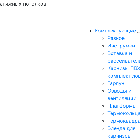
натяжных потолков
Комплектующие
Разное
Инструмент
Вставка и
рассеивател
Карнизы ПВХ
комплектую
Гарпун
Обводы и
вентиляции
Платформы
Термокольц
Термоквадр
Бленда для
карнизов