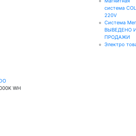
Магнитная
система COL
220V
Система Мег
ВЫВЕДЕНО 
ПРОДАЖИ
Электро тов
-DO
4000K WH