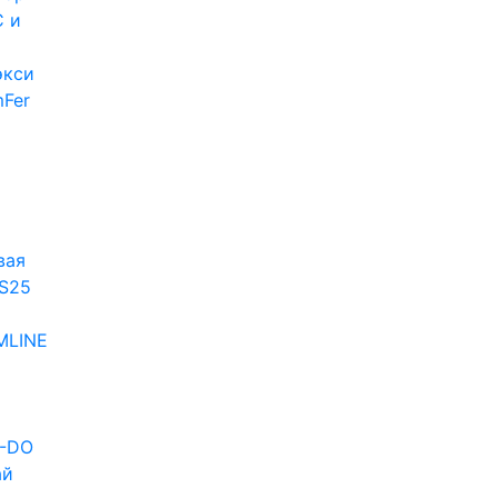
 и
экси
Fer
и
вая
S25
MLINE
D-DO
ай