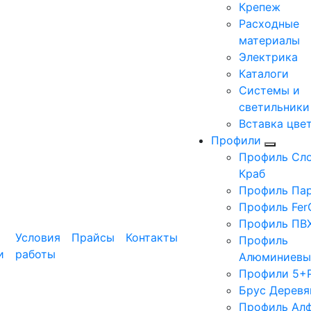
Крепеж
Расходные
материалы
Электрика
Каталоги
Системы и
светильники
Вставка цве
Профили
Профиль Сло
Краб
Профиль Па
Профиль Fer
Профиль ПВ
Условия
Прайсы
Контакты
Профиль
и
работы
Алюминиевы
Профили 5+
Брус Деревя
Профиль Ал