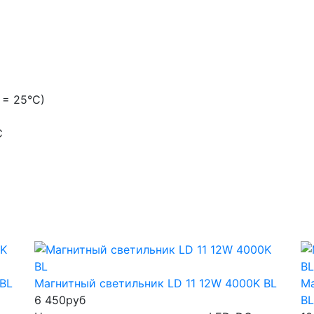
 = 25°С)
С
 BL
Магнитный светильник LD 11 12W 4000K BL
Ма
6 450
руб
BL