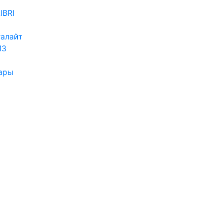
IBRI
алайт
ИЗ
ары