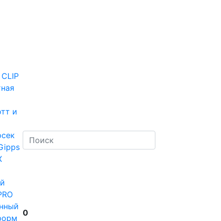
 CLIP
тная
тт и
рсек
Gipps
Х
й
PRO
нный
0
форм