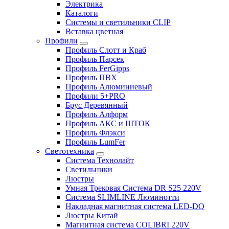
Электрика
Каталоги
Системы и светильники CLIP
Вставка цветная
Профили
Профиль Слотт и Краб
Профиль Парсек
Профиль FerGipps
Профиль ПВХ
Профиль Алюминиевый
Профили 5+PRO
Брус Деревянный
Профиль Алформ
Профиль АКС и ШТОК
Профиль Флэкси
Профиль LumFer
Светотехника
Система Технолайт
Светильники
Люстры
Умная Трековая Система DR S25 220V
Система SLIMLINE Люминотти
Накладная магнитная система LED-DO
Люстры Китай
Магнитная система COLIBRI 220V