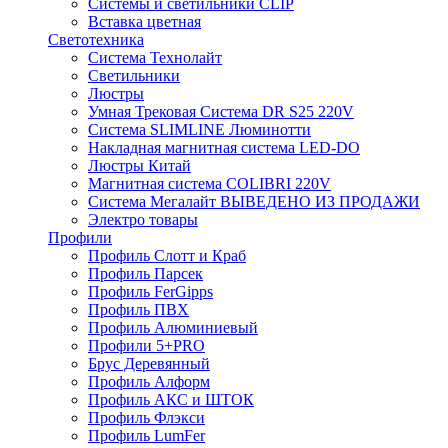
Системы и светильники CLIP
Вставка цветная
Светотехника
Система Технолайт
Светильники
Люстры
Умная Трековая Система DR S25 220V
Система SLIMLINE Люминотти
Накладная магнитная система LED-DO
Люстры Китай
Магнитная система COLIBRI 220V
Система Мегалайт ВЫВЕДЕНО ИЗ ПРОДАЖИ
Электро товары
Профили
Профиль Слотт и Краб
Профиль Парсек
Профиль FerGipps
Профиль ПВХ
Профиль Алюминиевый
Профили 5+PRO
Брус Деревянный
Профиль Алформ
Профиль АКС и ШТОК
Профиль Флэкси
Профиль LumFer