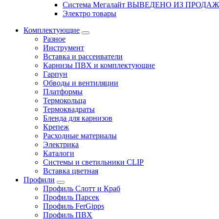
Система Мегалайт ВЫВЕДЕНО ИЗ ПРОДА
Электро товары
Комплектующие
Разное
Инструмент
Вставка и рассеиватели
Карнизы ПВХ и комплектующие
Гарпун
Обводы и вентиляции
Платформы
Термокольца
Термоквадраты
Бленда для карнизов
Крепеж
Расходные материалы
Электрика
Каталоги
Системы и светильники CLIP
Вставка цветная
Профили
Профиль Слотт и Краб
Профиль Парсек
Профиль FerGipps
Профиль ПВХ