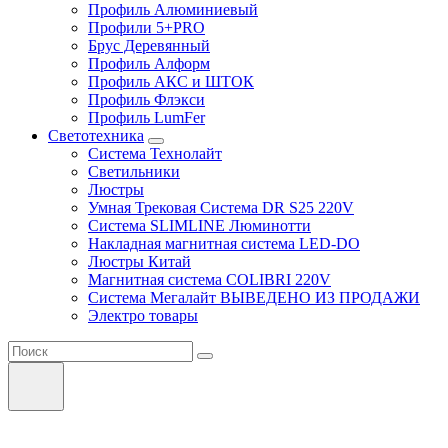
Профиль Алюминиевый
Профили 5+PRO
Брус Деревянный
Профиль Алформ
Профиль АКС и ШТОК
Профиль Флэкси
Профиль LumFer
Светотехника
Система Технолайт
Светильники
Люстры
Умная Трековая Система DR S25 220V
Система SLIMLINE Люминотти
Накладная магнитная система LED-DO
Люстры Китай
Магнитная система COLIBRI 220V
Система Мегалайт ВЫВЕДЕНО ИЗ ПРОДАЖИ
Электро товары