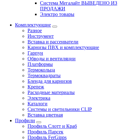
Система Мегалайт ВЫВЕДЕНО ИЗ
ПРОДАЖИ
Электро товары
Комплектующие
Разное
Инструмент
Вставка и рассеиватели
Карнизы ПВХ и комплектующие
Гарпун
Обводы и вентиляции
Платформы
Термокольца
Термоквадраты
Бленда для карнизов
Крепеж
Расходные материалы
Электрика
Каталоги
Системы и светильники CLIP
Вставка цветная
Профили
Профиль Слотт и Краб
Профиль Парсек
Профиль FerGipps