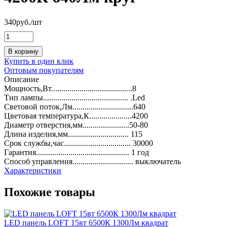
340
руб.
/шт
В корзину
Купить в один клик
Оптовым покупателям
Описание
Мощность,Вт........................................8
Тип лампы.......................................... .Led
Световой поток,Лм..............................640
Цветовая температура,К.....................4200
Диаметр отверстия,мм.......................50-80
Длина изделия,мм.............................. 115
Срок службы,час................................. 30000
Гарантия.............................................. 1 год
Способ управления.............................. выключатель
Характеристики
Похожие товары
LED панель LOFT 15вт 6500К 1300Лм квадрат