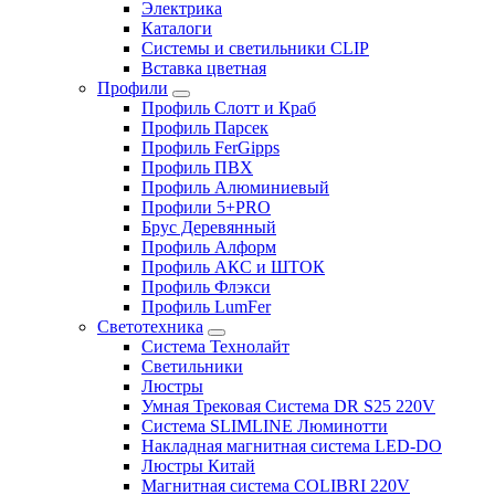
Электрика
Каталоги
Системы и светильники CLIP
Вставка цветная
Профили
Профиль Слотт и Краб
Профиль Парсек
Профиль FerGipps
Профиль ПВХ
Профиль Алюминиевый
Профили 5+PRO
Брус Деревянный
Профиль Алформ
Профиль АКС и ШТОК
Профиль Флэкси
Профиль LumFer
Светотехника
Система Технолайт
Светильники
Люстры
Умная Трековая Система DR S25 220V
Система SLIMLINE Люминотти
Накладная магнитная система LED-DO
Люстры Китай
Магнитная система COLIBRI 220V