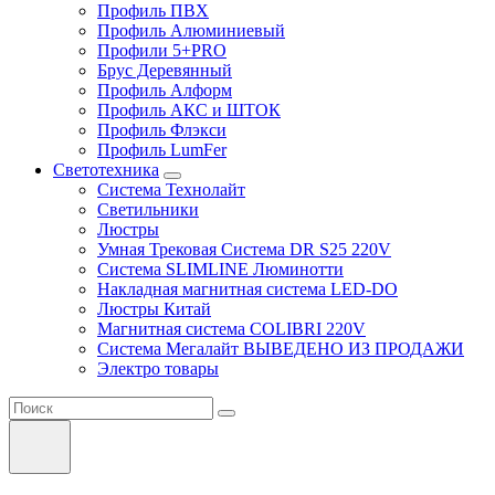
Профиль ПВХ
Профиль Алюминиевый
Профили 5+PRO
Брус Деревянный
Профиль Алформ
Профиль АКС и ШТОК
Профиль Флэкси
Профиль LumFer
Светотехника
Система Технолайт
Светильники
Люстры
Умная Трековая Система DR S25 220V
Система SLIMLINE Люминотти
Накладная магнитная система LED-DO
Люстры Китай
Магнитная система COLIBRI 220V
Система Мегалайт ВЫВЕДЕНО ИЗ ПРОДАЖИ
Электро товары