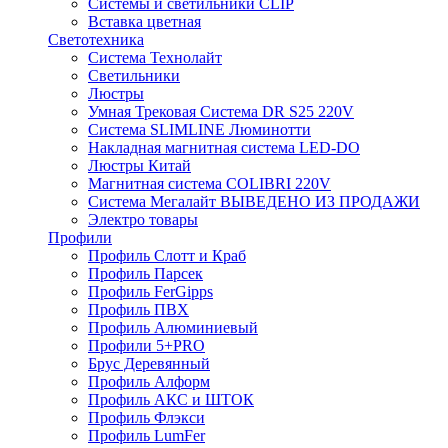
Системы и светильники CLIP
Вставка цветная
Светотехника
Система Технолайт
Светильники
Люстры
Умная Трековая Система DR S25 220V
Система SLIMLINE Люминотти
Накладная магнитная система LED-DO
Люстры Китай
Магнитная система COLIBRI 220V
Система Мегалайт ВЫВЕДЕНО ИЗ ПРОДАЖИ
Электро товары
Профили
Профиль Слотт и Краб
Профиль Парсек
Профиль FerGipps
Профиль ПВХ
Профиль Алюминиевый
Профили 5+PRO
Брус Деревянный
Профиль Алформ
Профиль АКС и ШТОК
Профиль Флэкси
Профиль LumFer