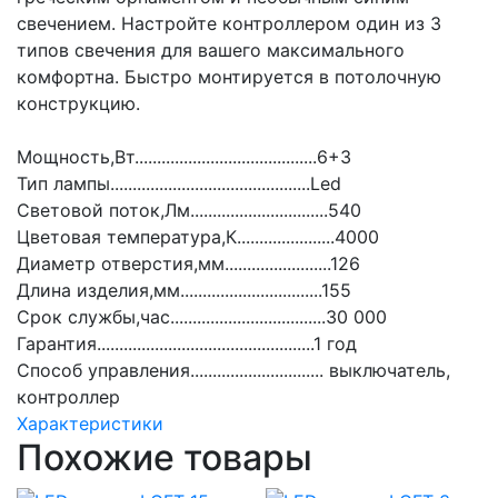
свечением. Настройте контроллером один из 3
типов свечения для вашего максимального
комфортна. Быстро монтируется в потолочную
конструкцию.
Мощность,Вт.........................................6+3
Тип лампы.............................................Led
Световой поток,Лм...............................540
Цветовая температура,К......................4000
Диаметр отверстия,мм........................126
Длина изделия,мм................................155
Срок службы,час...................................30 000
Гарантия.................................................1 год
Способ управления.............................. выключатель,
контроллер
Характеристики
Похожие товары