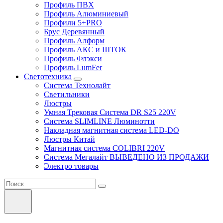
Профиль ПВХ
Профиль Алюминиевый
Профили 5+PRO
Брус Деревянный
Профиль Алформ
Профиль АКС и ШТОК
Профиль Флэкси
Профиль LumFer
Светотехника
Система Технолайт
Светильники
Люстры
Умная Трековая Система DR S25 220V
Система SLIMLINE Люминотти
Накладная магнитная система LED-DO
Люстры Китай
Магнитная система COLIBRI 220V
Система Мегалайт ВЫВЕДЕНО ИЗ ПРОДАЖИ
Электро товары