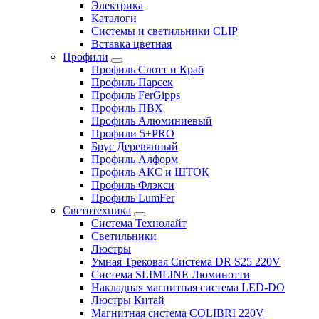
Электрика
Каталоги
Системы и светильники CLIP
Вставка цветная
Профили
Профиль Слотт и Краб
Профиль Парсек
Профиль FerGipps
Профиль ПВХ
Профиль Алюминиевый
Профили 5+PRO
Брус Деревянный
Профиль Алформ
Профиль АКС и ШТОК
Профиль Флэкси
Профиль LumFer
Светотехника
Система Технолайт
Светильники
Люстры
Умная Трековая Система DR S25 220V
Система SLIMLINE Люминотти
Накладная магнитная система LED-DO
Люстры Китай
Магнитная система COLIBRI 220V