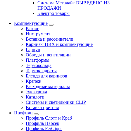
Система Мегалайт ВЫВЕДЕНО ИЗ
ПРОДАЖИ
Электро товары
Комплектующие
Разное
Инструмент
Вставка и рассеиватели
Карнизы ПВХ и комплектующие
Гарпун
Обводы и вентиляции
Платформы
Термокольца
Термоквадраты
Бленда для карнизов
Крепеж
Расходные материалы
Электрика
Каталоги
Системы и светильники CLIP
Вставка цветная
Профили
Профиль Слотт и Краб
Профиль Парсек
Профиль FerGipps