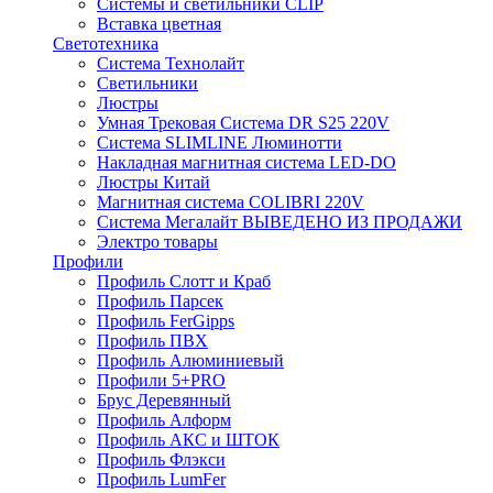
Системы и светильники CLIP
Вставка цветная
Светотехника
Система Технолайт
Светильники
Люстры
Умная Трековая Система DR S25 220V
Система SLIMLINE Люминотти
Накладная магнитная система LED-DO
Люстры Китай
Магнитная система COLIBRI 220V
Система Мегалайт ВЫВЕДЕНО ИЗ ПРОДАЖИ
Электро товары
Профили
Профиль Слотт и Краб
Профиль Парсек
Профиль FerGipps
Профиль ПВХ
Профиль Алюминиевый
Профили 5+PRO
Брус Деревянный
Профиль Алформ
Профиль АКС и ШТОК
Профиль Флэкси
Профиль LumFer