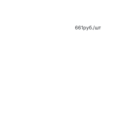
661
руб.
/шт