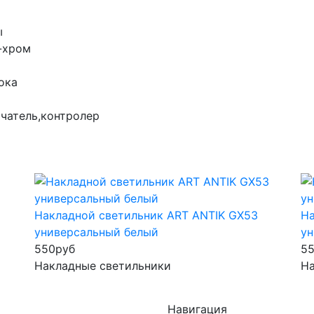
ы
лый-хром
срока
выключатель,контролер
Накладной светильник ART ANTIK GX53
На
универсальный белый
ун
550
руб
5
Накладные светильники
На
Навигация