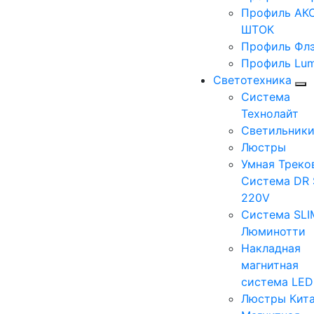
Профиль АКС
ШТОК
Профиль Фл
Профиль Lum
Светотехника
Система
Технолайт
Светильник
Люстры
Умная Треко
Система DR 
220V
Система SLI
Люминотти
Накладная
магнитная
система LE
Люстры Кит