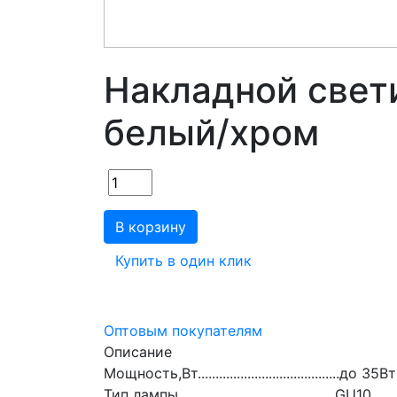
Накладной свет
белый/хром
В корзину
Купить в один клик
Оптовым покупателям
Описание
Мощность,Вт........................................до 35Вт
Тип лампы.......................................... .GU10