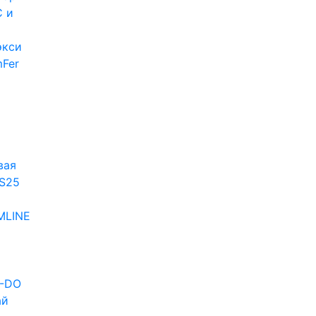
 и
экси
Fer
и
вая
S25
MLINE
D-DO
ай