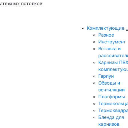
натяжных потолков
Комплектующие
Разное
Инструмент
Вставка и
рассеивател
Карнизы ПВХ
комплектую
Гарпун
Обводы и
вентиляции
Платформы
Термокольц
Термоквадр
Бленда для
карнизов