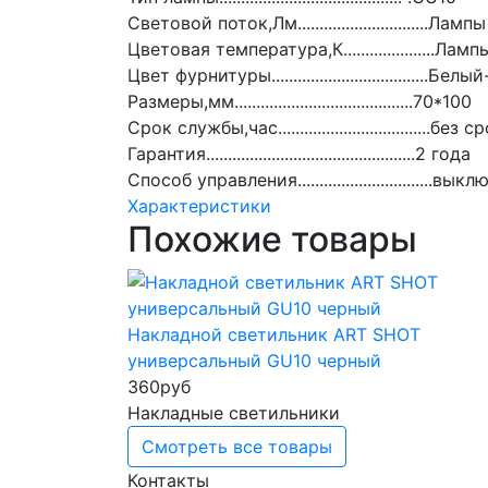
Световой поток,Лм..............................Лампы
Цветовая температура,К.....................Ламп
Цвет фурнитуры....................................Бе
Размеры,мм.........................................70*100
Срок службы,час...................................без 
Гарантия................................................2 года
Способ управления...............................
Характеристики
Похожие товары
Накладной светильник ART SHOT
универсальный GU10 черный
360
руб
Накладные светильники
Смотреть все товары
Контакты