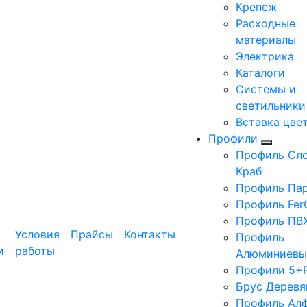
Крепеж
Расходные
материалы
Электрика
Каталоги
Системы и
светильники
Вставка цве
Профили
Профиль Сло
Краб
Профиль Па
Профиль Fer
Профиль ПВ
Условия
Прайсы
Контакты
Профиль
и
работы
Алюминиевы
Профили 5+
Брус Деревя
Профиль Ал