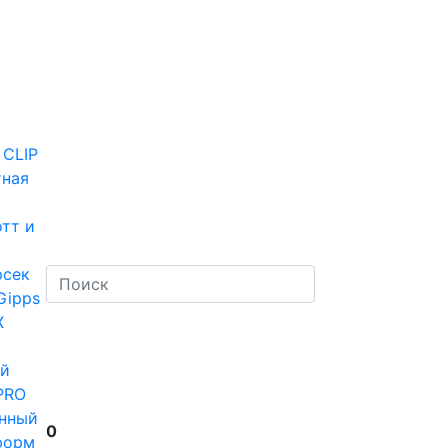
 CLIP
тная
тт и
рсек
Gipps
Х
й
PRO
нный
0
форм