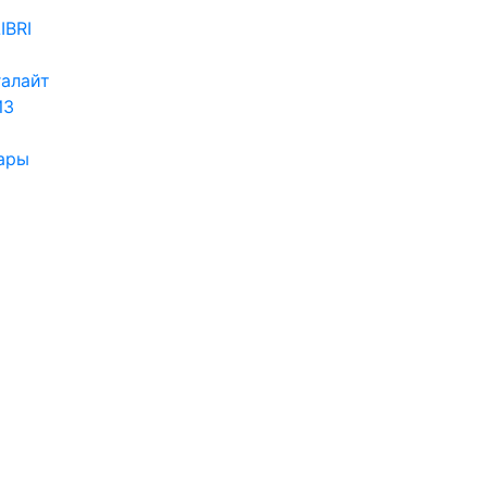
IBRI
алайт
ИЗ
ары