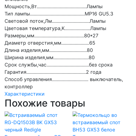
Мощность,Вт.........................................Лампы
Тип лампы.............................................MP16 GU5.3
Световой поток,Лм...............................Лампы
Цветовая температура,К.....................Лампы
Размеры,мм.........................................80*27
Диаметр отверстия,мм.......................65
Длина изделия,мм...............................80
Ширина изделия,мм.............................80
Срок службы,час...................................без срока
Гарантия.................................................2 года
Способ управления.............................. выключатель,
контроллер
Характеристики
Похожие товары