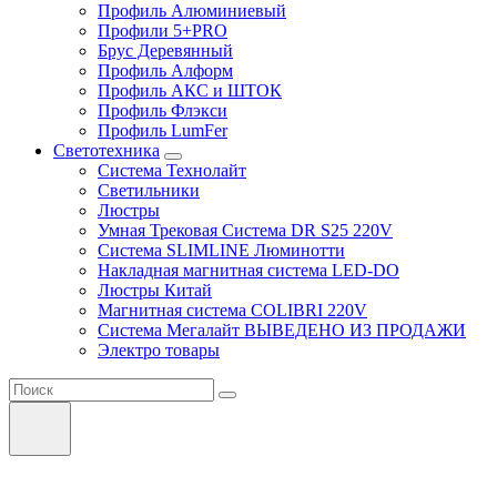
Профиль Алюминиевый
Профили 5+PRO
Брус Деревянный
Профиль Алформ
Профиль АКС и ШТОК
Профиль Флэкси
Профиль LumFer
Светотехника
Система Технолайт
Светильники
Люстры
Умная Трековая Система DR S25 220V
Система SLIMLINE Люминотти
Накладная магнитная система LED-DO
Люстры Китай
Магнитная система COLIBRI 220V
Система Мегалайт ВЫВЕДЕНО ИЗ ПРОДАЖИ
Электро товары