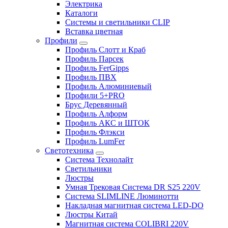
Электрика
Каталоги
Системы и светильники CLIP
Вставка цветная
Профили
Профиль Слотт и Краб
Профиль Парсек
Профиль FerGipps
Профиль ПВХ
Профиль Алюминиевый
Профили 5+PRO
Брус Деревянный
Профиль Алформ
Профиль АКС и ШТОК
Профиль Флэкси
Профиль LumFer
Светотехника
Система Технолайт
Светильники
Люстры
Умная Трековая Система DR S25 220V
Система SLIMLINE Люминотти
Накладная магнитная система LED-DO
Люстры Китай
Магнитная система COLIBRI 220V