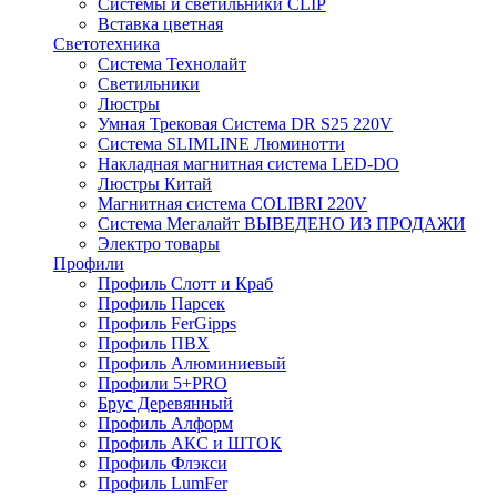
Системы и светильники CLIP
Вставка цветная
Светотехника
Система Технолайт
Светильники
Люстры
Умная Трековая Система DR S25 220V
Система SLIMLINE Люминотти
Накладная магнитная система LED-DO
Люстры Китай
Магнитная система COLIBRI 220V
Система Мегалайт ВЫВЕДЕНО ИЗ ПРОДАЖИ
Электро товары
Профили
Профиль Слотт и Краб
Профиль Парсек
Профиль FerGipps
Профиль ПВХ
Профиль Алюминиевый
Профили 5+PRO
Брус Деревянный
Профиль Алформ
Профиль АКС и ШТОК
Профиль Флэкси
Профиль LumFer