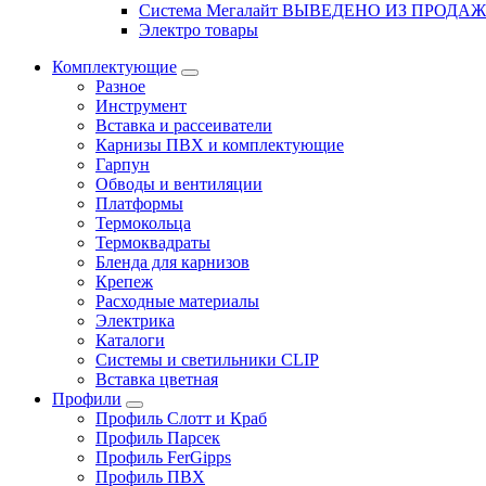
Система Мегалайт ВЫВЕДЕНО ИЗ ПРОДА
Электро товары
Комплектующие
Разное
Инструмент
Вставка и рассеиватели
Карнизы ПВХ и комплектующие
Гарпун
Обводы и вентиляции
Платформы
Термокольца
Термоквадраты
Бленда для карнизов
Крепеж
Расходные материалы
Электрика
Каталоги
Системы и светильники CLIP
Вставка цветная
Профили
Профиль Слотт и Краб
Профиль Парсек
Профиль FerGipps
Профиль ПВХ