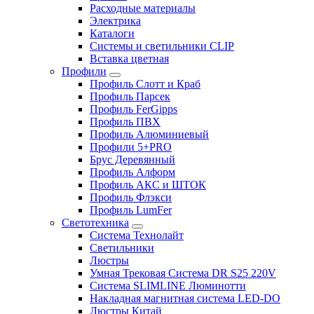
Расходные материалы
Электрика
Каталоги
Системы и светильники CLIP
Вставка цветная
Профили
Профиль Слотт и Краб
Профиль Парсек
Профиль FerGipps
Профиль ПВХ
Профиль Алюминиевый
Профили 5+PRO
Брус Деревянный
Профиль Алформ
Профиль АКС и ШТОК
Профиль Флэкси
Профиль LumFer
Светотехника
Система Технолайт
Светильники
Люстры
Умная Трековая Система DR S25 220V
Система SLIMLINE Люминотти
Накладная магнитная система LED-DO
Люстры Китай