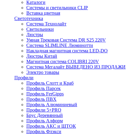
Каталоги
Системы и светильники CLIP
Вставка цветная
Светотехника
Система Технолайт
Светильники
Люстры
Умная Трековая Система DR S25 220V
Система SLIMLINE Люминотти
Накладная магнитная система LED-DO
Люстры Китай
Магнитная система COLIBRI 220V
Система Мегалайт ВЫВЕДЕНО ИЗ ПРОДАЖИ
Электро товары
Профили
Профиль Слотт и Краб
Профиль Парсек
Профиль FerGipps
Профиль ПВХ
Профиль Алюминиевый
Профили 5+PRO
Брус Деревянный
Профиль Алформ
Профиль АКС и ШТОК
Профиль Флэкси