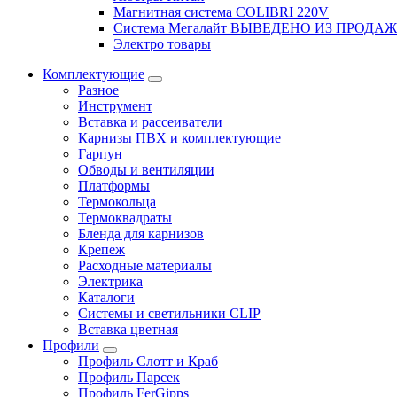
Магнитная система COLIBRI 220V
Система Мегалайт ВЫВЕДЕНО ИЗ ПРОДА
Электро товары
Комплектующие
Разное
Инструмент
Вставка и рассеиватели
Карнизы ПВХ и комплектующие
Гарпун
Обводы и вентиляции
Платформы
Термокольца
Термоквадраты
Бленда для карнизов
Крепеж
Расходные материалы
Электрика
Каталоги
Системы и светильники CLIP
Вставка цветная
Профили
Профиль Слотт и Краб
Профиль Парсек
Профиль FerGipps