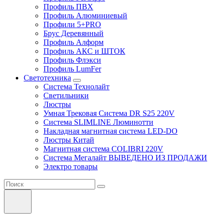
Профиль ПВХ
Профиль Алюминиевый
Профили 5+PRO
Брус Деревянный
Профиль Алформ
Профиль АКС и ШТОК
Профиль Флэкси
Профиль LumFer
Светотехника
Система Технолайт
Светильники
Люстры
Умная Трековая Система DR S25 220V
Система SLIMLINE Люминотти
Накладная магнитная система LED-DO
Люстры Китай
Магнитная система COLIBRI 220V
Система Мегалайт ВЫВЕДЕНО ИЗ ПРОДАЖИ
Электро товары