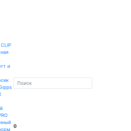
 CLIP
тная
тт и
рсек
Gipps
Х
й
PRO
нный
0
форм