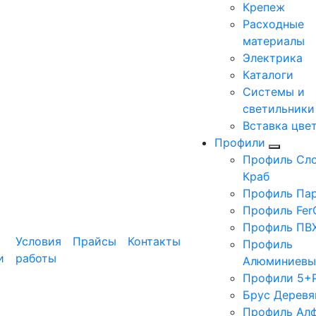
Крепеж
Расходные
материалы
Электрика
Каталоги
Системы и
светильники
Вставка цве
Профили
Профиль Сло
Краб
Профиль Па
Профиль Fer
Профиль ПВ
Условия
Прайсы
Контакты
Профиль
и
работы
Алюминиевы
Профили 5+
Брус Деревя
Профиль Ал