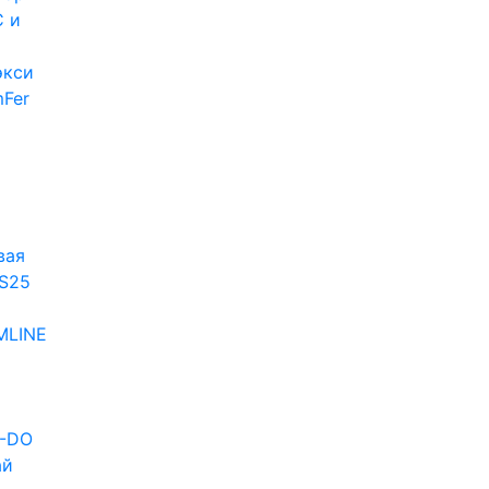
 и
экси
Fer
и
вая
S25
MLINE
D-DO
ай