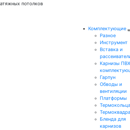
натяжных потолков
Комплектующие
Разное
Инструмент
Вставка и
рассеивател
Карнизы ПВХ
комплектую
Гарпун
Обводы и
вентиляции
Платформы
Термокольц
Термоквадр
Бленда для
карнизов