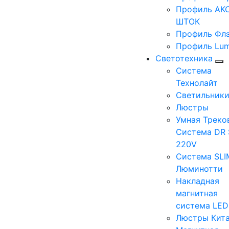
Профиль АКС
ШТОК
Профиль Фл
Профиль Lum
Светотехника
Система
Технолайт
Светильник
Люстры
Умная Треко
Система DR 
220V
Система SLI
Люминотти
Накладная
магнитная
система LE
Люстры Кит