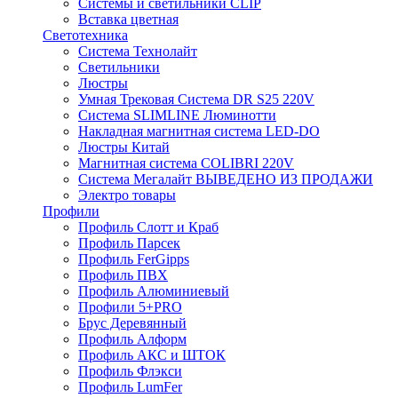
Системы и светильники CLIP
Вставка цветная
Светотехника
Система Технолайт
Светильники
Люстры
Умная Трековая Система DR S25 220V
Система SLIMLINE Люминотти
Накладная магнитная система LED-DO
Люстры Китай
Магнитная система COLIBRI 220V
Система Мегалайт ВЫВЕДЕНО ИЗ ПРОДАЖИ
Электро товары
Профили
Профиль Слотт и Краб
Профиль Парсек
Профиль FerGipps
Профиль ПВХ
Профиль Алюминиевый
Профили 5+PRO
Брус Деревянный
Профиль Алформ
Профиль АКС и ШТОК
Профиль Флэкси
Профиль LumFer