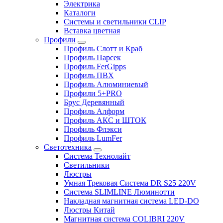
Электрика
Каталоги
Системы и светильники CLIP
Вставка цветная
Профили
Профиль Слотт и Краб
Профиль Парсек
Профиль FerGipps
Профиль ПВХ
Профиль Алюминиевый
Профили 5+PRO
Брус Деревянный
Профиль Алформ
Профиль АКС и ШТОК
Профиль Флэкси
Профиль LumFer
Светотехника
Система Технолайт
Светильники
Люстры
Умная Трековая Система DR S25 220V
Система SLIMLINE Люминотти
Накладная магнитная система LED-DO
Люстры Китай
Магнитная система COLIBRI 220V