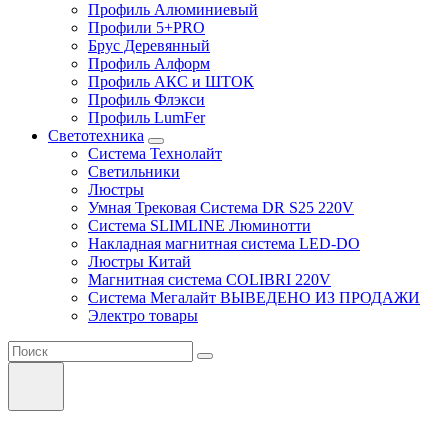
Профиль Алюминиевый
Профили 5+PRO
Брус Деревянный
Профиль Алформ
Профиль АКС и ШТОК
Профиль Флэкси
Профиль LumFer
Светотехника
Система Технолайт
Светильники
Люстры
Умная Трековая Система DR S25 220V
Система SLIMLINE Люминотти
Накладная магнитная система LED-DO
Люстры Китай
Магнитная система COLIBRI 220V
Система Мегалайт ВЫВЕДЕНО ИЗ ПРОДАЖИ
Электро товары