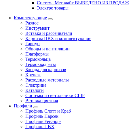
Система Мегалайт ВЫВЕДЕНО ИЗ ПРОДА
Электро товары
Комплектующие
Разное
Инструмент
Вставка и рассеиватели
Карнизы ПВХ и комплектующие
Гарпун
Обводы и вентиляции
Платформы
Термокольца
Термоквадраты
Бленда для карнизов
Крепеж
Расходные материалы
Электрика
Каталоги
Системы и светильники CLIP
Вставка цветная
Профили
Профиль Слотт и Краб
Профиль Парсек
Профиль FerGipps
Профиль ПВХ