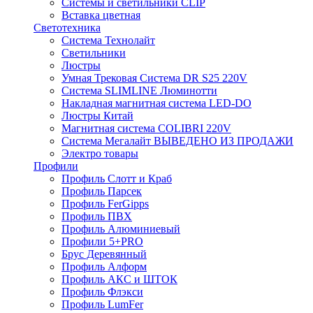
Системы и светильники CLIP
Вставка цветная
Светотехника
Система Технолайт
Светильники
Люстры
Умная Трековая Система DR S25 220V
Система SLIMLINE Люминотти
Накладная магнитная система LED-DO
Люстры Китай
Магнитная система COLIBRI 220V
Система Мегалайт ВЫВЕДЕНО ИЗ ПРОДАЖИ
Электро товары
Профили
Профиль Слотт и Краб
Профиль Парсек
Профиль FerGipps
Профиль ПВХ
Профиль Алюминиевый
Профили 5+PRO
Брус Деревянный
Профиль Алформ
Профиль АКС и ШТОК
Профиль Флэкси
Профиль LumFer