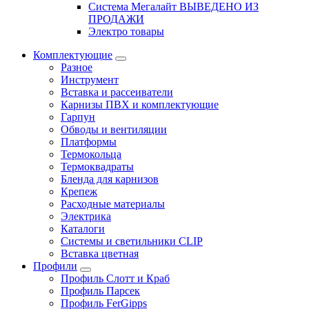
Система Мегалайт ВЫВЕДЕНО ИЗ
ПРОДАЖИ
Электро товары
Комплектующие
Разное
Инструмент
Вставка и рассеиватели
Карнизы ПВХ и комплектующие
Гарпун
Обводы и вентиляции
Платформы
Термокольца
Термоквадраты
Бленда для карнизов
Крепеж
Расходные материалы
Электрика
Каталоги
Системы и светильники CLIP
Вставка цветная
Профили
Профиль Слотт и Краб
Профиль Парсек
Профиль FerGipps