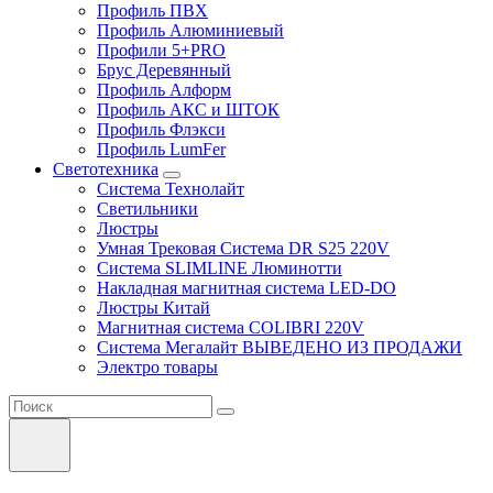
Профиль ПВХ
Профиль Алюминиевый
Профили 5+PRO
Брус Деревянный
Профиль Алформ
Профиль АКС и ШТОК
Профиль Флэкси
Профиль LumFer
Светотехника
Система Технолайт
Светильники
Люстры
Умная Трековая Система DR S25 220V
Система SLIMLINE Люминотти
Накладная магнитная система LED-DO
Люстры Китай
Магнитная система COLIBRI 220V
Система Мегалайт ВЫВЕДЕНО ИЗ ПРОДАЖИ
Электро товары