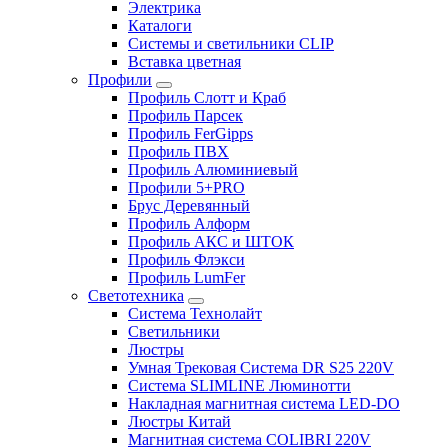
Электрика
Каталоги
Системы и светильники CLIP
Вставка цветная
Профили
Профиль Слотт и Краб
Профиль Парсек
Профиль FerGipps
Профиль ПВХ
Профиль Алюминиевый
Профили 5+PRO
Брус Деревянный
Профиль Алформ
Профиль АКС и ШТОК
Профиль Флэкси
Профиль LumFer
Светотехника
Система Технолайт
Светильники
Люстры
Умная Трековая Система DR S25 220V
Система SLIMLINE Люминотти
Накладная магнитная система LED-DO
Люстры Китай
Магнитная система COLIBRI 220V