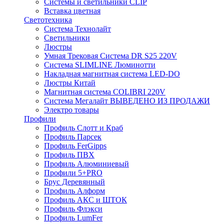
Системы и светильники CLIP
Вставка цветная
Светотехника
Система Технолайт
Светильники
Люстры
Умная Трековая Система DR S25 220V
Система SLIMLINE Люминотти
Накладная магнитная система LED-DO
Люстры Китай
Магнитная система COLIBRI 220V
Система Мегалайт ВЫВЕДЕНО ИЗ ПРОДАЖИ
Электро товары
Профили
Профиль Слотт и Краб
Профиль Парсек
Профиль FerGipps
Профиль ПВХ
Профиль Алюминиевый
Профили 5+PRO
Брус Деревянный
Профиль Алформ
Профиль АКС и ШТОК
Профиль Флэкси
Профиль LumFer