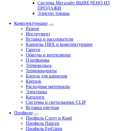
Система Мегалайт ВЫВЕДЕНО ИЗ
ПРОДАЖИ
Электро товары
Комплектующие
Разное
Инструмент
Вставка и рассеиватели
Карнизы ПВХ и комплектующие
Гарпун
Обводы и вентиляции
Платформы
Термокольца
Термоквадраты
Бленда для карнизов
Крепеж
Расходные материалы
Электрика
Каталоги
Системы и светильники CLIP
Вставка цветная
Профили
Профиль Слотт и Краб
Профиль Парсек
Профиль FerGipps