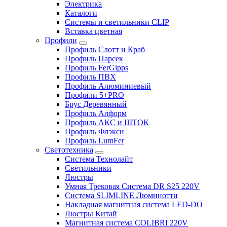
Электрика
Каталоги
Системы и светильники CLIP
Вставка цветная
Профили
Профиль Слотт и Краб
Профиль Парсек
Профиль FerGipps
Профиль ПВХ
Профиль Алюминиевый
Профили 5+PRO
Брус Деревянный
Профиль Алформ
Профиль АКС и ШТОК
Профиль Флэкси
Профиль LumFer
Светотехника
Система Технолайт
Светильники
Люстры
Умная Трековая Система DR S25 220V
Система SLIMLINE Люминотти
Накладная магнитная система LED-DO
Люстры Китай
Магнитная система COLIBRI 220V