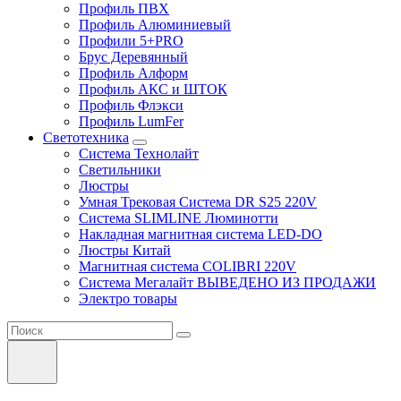
Профиль ПВХ
Профиль Алюминиевый
Профили 5+PRO
Брус Деревянный
Профиль Алформ
Профиль АКС и ШТОК
Профиль Флэкси
Профиль LumFer
Светотехника
Система Технолайт
Светильники
Люстры
Умная Трековая Система DR S25 220V
Система SLIMLINE Люминотти
Накладная магнитная система LED-DO
Люстры Китай
Магнитная система COLIBRI 220V
Система Мегалайт ВЫВЕДЕНО ИЗ ПРОДАЖИ
Электро товары